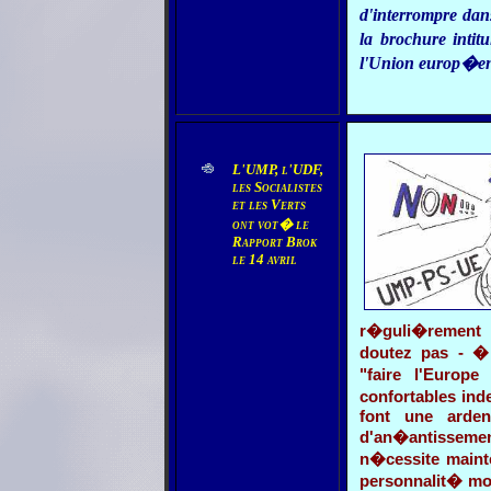
d'interrompre dans
la brochure inti
l'Union europ�en
L'UMP, l'UDF,
les Socialistes
et les Verts
ont vot� le
Rapport Brok
le 14 avril
r�guli�rement p
doutez pas - � 
"faire l'Europ
confortables ind
font une arden
d'an�antissem
n�cessite mainte
personnalit� mora