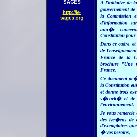
SAGES
A l'initiative d
gouvernement de 
http://le-
la Commission e
sages.org
d'information su
ann�e concerne
Constitution pour 
Dans ce cadre, et
de l'enseignement
France de la C
brochure "Une C
France.
Ce document pr�se
la Constitution eu
et donne trois ex
s�curit� et de j
l'environnement.
Je vous remercie 
des lyc�ens de c
d'exemplaires que
� vos besoins.