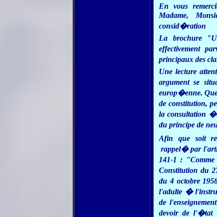
En vous remerci
Madame, Monsie
consid�ration
La brochure "Un
effectivement pa
principaux des cla
Une lecture atten
argument se sit
europ�enne.
Que
de constitution, p
la consultation �
du principe de ne
Afin que soit re
rappel� par l'arti
141-1 : "Comme i
Constitution du 2
du 4 octobre 1958
l'adulte � l'instr
de l'enseignemen
devoir de l'�tat