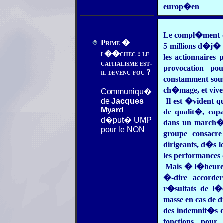
europ�en
Le compl�ment de
Prime �
5 millions d�j�
l��chec : le
les actionnaires 
capitalisme est-
provocation po
il devenu fou ?
constamment sous
ch�mage, et vive
Communiqu�
de
Jacques
Il est �vident qu
Myard
,
de qualit�, capa
d�put� UMP
dans un march� 
pour le NON
groupe consacr
dirigeants, d�s lo
les performances 
Mais � l�heure o
�-dire accorder
r�sultats de l�e
masse en cas de d
des indemnit�s d
fonctions pour