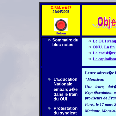
O.F.M. n�27
24/04/2005
Retour
Sommaire du
Le OUI s'emp
bloc-notes
ONU. La fin 
La croisi�re
Le capitalism
Lettre adress�e l
L'Education
"Monsieur,
Nationale
Une lettre, d
embarqu�e
Repr�sentation 
dans le train
proviseurs de Fra
du OUI
Paris, le 17 mars 
Protestation
Madame, Monsieur
du syndicat