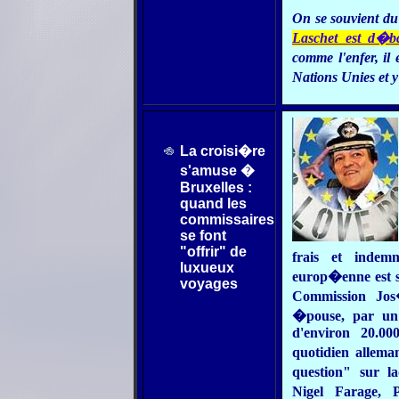
On se souvient d
Laschet est d�b
comme l'enfer, il
Nations Unies et y
La croisi�re
s'amuse �
Bruxelles :
quand les
commissaires
se font
"offrir" de
frais et indem
luxueux
europ�enne est so
voyages
Commission Jos
�pouse, par un 
d'environ 20.00
quotidien allem
question" sur l
Nigel Farage,