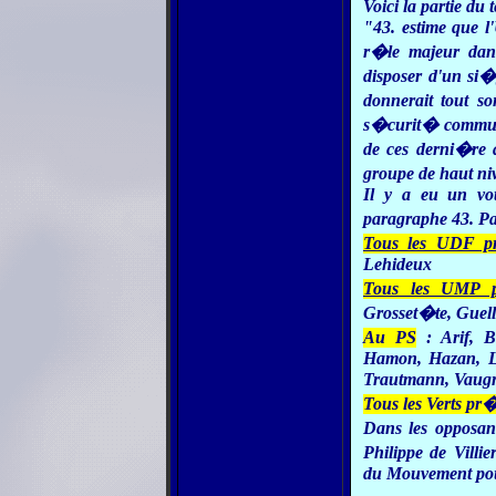
Voici la partie du
"43. estime que l'
r�le majeur dans
disposer d'un si�
donnerait tout s
s�curit� commune 
de ces derni�re a
groupe de haut ni
Il y a eu un vot
paragraphe 43. Pa
Tous les UDF p
Lehideux
Tous les UMP p
Grosset�te, Guell
Au PS
: Arif, B
Hamon, Hazan, Le
Trautmann, Vaugr
Tous les Verts pr
Dans les opposan
Philippe de Vill
du Mouvement pou