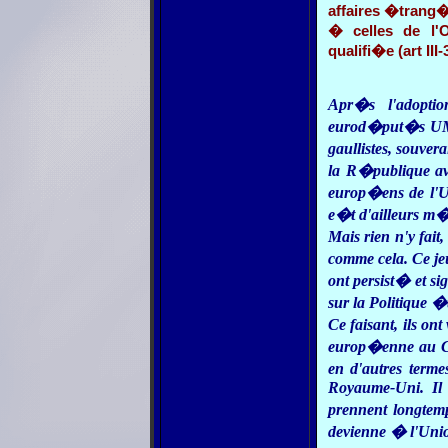
affaires �trang�
� celles de l'
qualifi�e (art III-
Apr�s l'adopti
eurod�put�s UMP
gaullistes, souver
la R�publique av
europ�ens de l'U
e�t d'ailleurs m
Mais rien n'y fait
comme cela. Ce je
ont persist� et s
sur la Politique
Ce faisant, ils on
europ�enne au Con
en d'autres terme
Royaume-Uni. Il e
prennent longtemp
devienne � l'Uni