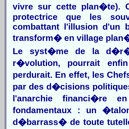
vivre sur cette plan�te). 
protectrice que les souve
combattant l'illusion d'un
transform� en village plan�
Le syst�me de la d�r�g
r�volution, pourrait enfi
perdurait. En effet, les Che
par des d�cisions politiqu
l'anarchie financi�re e
fondamentaux : un �talon 
d�barrass� de toute tutelle