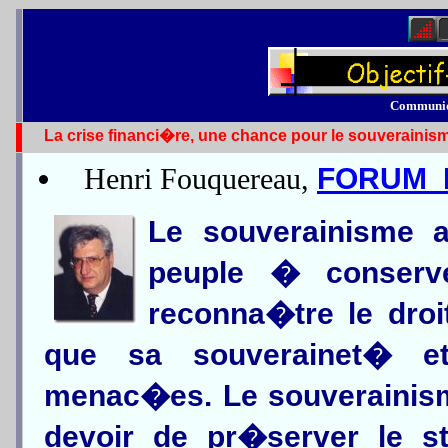
Communi
La crise financi�re, une chance pour le souverainis
Henri Fouquereau,
FORUM 
Le souverainisme a
peuple � conserv
reconna�tre le dro
que sa souverainet� e
menac�es. Le souverainisme
devoir de pr�server le st