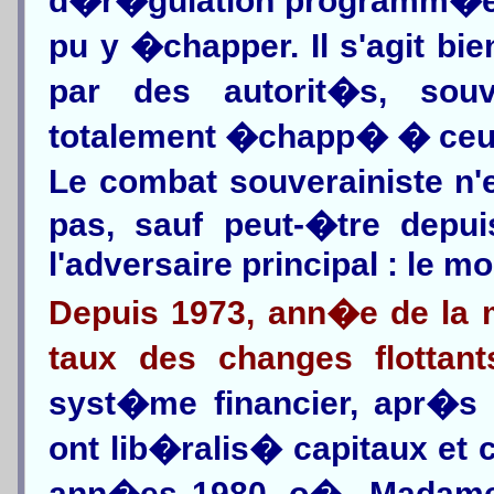
d�r�gulation programm�e, l
pu y �chapper. Il s'agit b
par des autorit�s, sou
totalement �chapp� � ceux q
Le combat souverainiste n'e
pas, sauf peut-�tre depu
l'adversaire principal : le m
Depuis 1973, ann�e de la 
taux des changes flottant
syst�me financier, apr�s
ont lib�ralis� capitaux et
ann�es 1980, o� Madame T