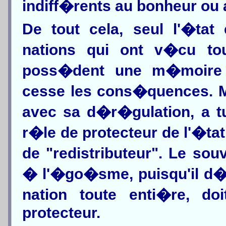
indiff�rents au bonheur ou
De tout cela, seul l'�tat
nations qui ont v�cu tou
poss�dent une m�moire c
cesse les cons�quences. Ma
avec sa d�r�gulation, a tu
r�le de protecteur de l'�tat
de "redistributeur". Le so
� l'�go�sme, puisqu'il d�f
nation toute enti�re, doi
protecteur.