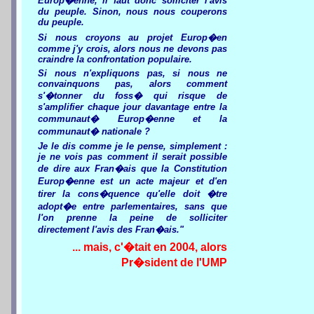
Europ�enne, il faut donc solliciter l'avis
du peuple. Sinon, nous nous couperons
du peuple.
Si nous croyons au projet Europ�en
comme j'y crois, alors nous ne devons pas
craindre la confrontation populaire.
Si nous n'expliquons pas, si nous ne
convainquons pas, alors comment
s'�tonner du foss� qui risque de
s'amplifier chaque jour davantage entre la
communaut� Europ�enne et la
communaut� nationale ?
Je le dis comme je le pense, simplement :
je ne vois pas comment il serait possible
de dire aux Fran�ais que la Constitution
Europ�enne est un acte majeur et d'en
tirer la cons�quence qu'elle doit �tre
adopt�e entre parlementaires, sans que
l'on prenne la peine de solliciter
directement l'avis des Fran�ais."
... mais, c'�tait en 2004, alors
Pr�sident de l'UMP