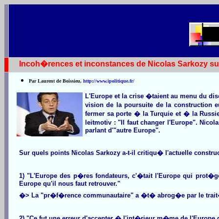
Incoh�rences et inconstances de Nicolas Sarkozy su
Par Laurent de Boissieu,
http://www.ipolitique.fr/
L'Europe et la crise �taient au menu du d
vision de la poursuite de la construction
fermer sa porte � la Turquie et � la Russ
leitmotiv : "Il faut changer l'Europe". Ni
parlant d'"autre Europe".
Sur quels points Nicolas Sarkozy a-t-il critiqu� l'actuelle const
1) "L'Europe des p�res fondateurs, c'�tait l'Europe qui prot�ge
Europe qu'il nous faut retrouver."
�> La "pr�f�rence communautaire" a �t� abrog�e par le trait� d
2) "Ce fut une erreur d'accepter � l'int�rieur m�me de l'Europe