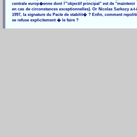
centrale europ�enne dont l'"objectif principal" est de "maintenir
en cas de circonstances exceptionnelles). Or Nicolas Sarkozy a-t
1997, la signature du Pacte de stabilit� ? Enfin, comment repol
se refuse explicitement � le faire ?