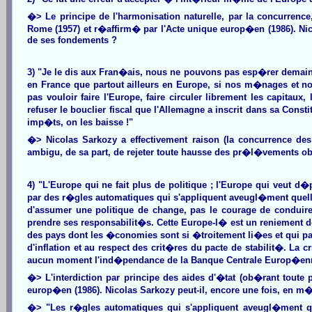
�> Le principe de l'harmonisation naturelle, par la concurre
Rome (1957) et r�affirm� par l'Acte unique europ�en (1986). Nicol
de ses fondements ?
3) "Je le dis aux Fran�ais, nous ne pouvons pas esp�rer demain, q
en France que partout ailleurs en Europe, si nos m�nages et no
pas vouloir faire l'Europe, faire circuler librement les capit
refuser le bouclier fiscal que l'Allemagne a inscrit dans sa Con
imp�ts, on les baisse !"
�> Nicolas Sarkozy a effectivement raison (la concurrence des
ambigu, de sa part, de rejeter toute hausse des pr�l�vements obli
4) "L'Europe qui ne fait plus de politique ; l'Europe qui veut d
par des r�gles automatiques qui s'appliquent aveugl�ment quelle
d'assumer une politique de change, pas le courage de conduire 
prendre ses responsabilit�s. Cette Europe-l� est un reniement d
des pays dont les �conomies sont si �troitement li�es et qui p
d'inflation et au respect des crit�res du pacte de stabilit�. La
aucun moment l'ind�pendance de la Banque Centrale Europ�enn
�> L'interdiction par principe des aides d'�tat (ob�rant toute 
europ�en (1986). Nicolas Sarkozy peut-il, encore une fois, en m�m
�> "Les r�gles automatiques qui s'appliquent aveugl�ment qu