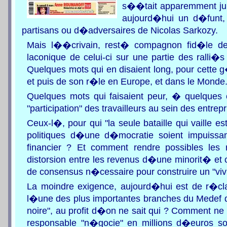
s��tait apparemment jur
aujourd�hui un d�funt,
partisans ou d�adversaires de Nicolas Sarkozy.
Mais l��crivain, rest� compagnon fid�le de
laconique de celui-ci sur une partie des ralli�
Quelques mots qui en disaient long, pour cette 
et puis de son r�le en Europe, et dans le Monde
Quelques mots qui faisaient peur, � quelques 
"participation" des travailleurs au sein des entre
Ceux-l�, pour qui "la seule bataille qui vaille 
politiques d�une d�mocratie soient impuissa
financier ? Et comment rendre possibles les
distorsion entre les revenus d�une minorit� et 
de consensus n�cessaire pour construire un "vivr
La moindre exigence, aujourd�hui est de r�c
l�une des plus importantes branches du Medef do
noire", au profit d�on ne sait qui ? Comment n
responsable "n�gocie" en millions d�euros so