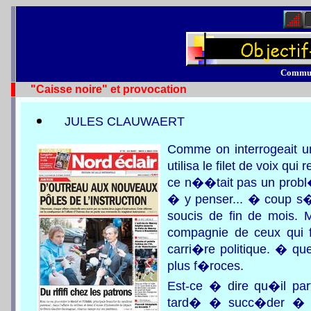
Commu
"Caisse noire" et provocation
JULES CLAUWAERT
Comme on interrogeait un
utilisa le filet de voix q
ce n��tait pas un prob
� y penser... � coup s�
soucis de fin de mois. 
compagnie de ceux qui f
carri�re politique. � qu
plus f�roces.
Est-ce � dire qu�il par
tard� � succ�der � ce