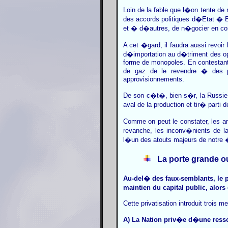
Loin de la fable que l�on tente de
des accords politiques d�Etat � Et
et � d�autres, de n�gocier en co
A cet �gard, il faudra aussi revoi
d�importation au d�triment des op
forme de monopoles. En contestant 
de gaz de le revendre � des pa
approvisionnements.
De son c�t�, bien s�r, la Russie a
aval de la production et tir� part
Comme on peut le constater, les ar
revanche, les inconv�nients de la
l�un des atouts majeurs de notr
La porte grande ou
Au-del� des faux-semblants, le p
maintien du capital public, alo
Cette privatisation introduit trois 
A) La Nation priv�e d�une ress