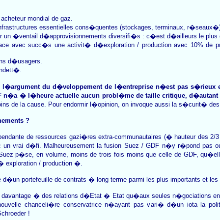
acheteur mondial de gaz.
frastructures essentielles cons�quentes (stockages, terminaux, r�seaux�)
 un �ventail d�approvisionnements diversifi�s : c�est d�ailleurs le plus
ce avec succ�s une activit� d�exploration / production avec 10% de pro
ons d�usagers.
ndett�.
que l�argument du d�veloppement de l�entreprise n�est pas s�rieux 
F n�a � l�heure actuelle aucun probl�me de taille critique, d�autan
oins de la cause. Pour endormir l�opinion, on invoque aussi la s�curit� de
nements ?
endante de ressources gazi�res extra-communautaires (� hauteur des 2/3
c un vrai d�fi. Malheureusement la fusion Suez / GDF n�y r�pond pas ou
Suez p�se, en volume, moins de trois fois moins que celle de GDF, qu�el
 exploration / production �.
�un portefeuille de contrats � long terme parmi les plus importants et les
it davantage � des relations d�Etat � Etat qu�aux seules n�gociations 
nouvelle chanceli�re conservatrice n�ayant pas vari� d�un iota la poli
chroeder !