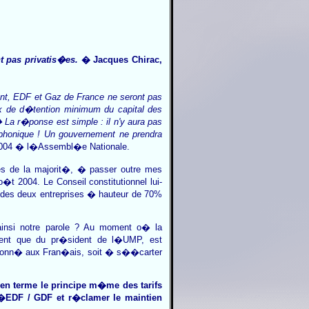
nt pas privatis�es.
� Jacques Chirac,
nt, EDF et Gaz de France ne seront pas
x de d�tention minimum du capital des
� La r�ponse est simple : il n'y aura pas
l�phonique ! Un gouvernement ne prendra
n 2004 � l�Assembl�e Nationale.
s de la majorit�, � passer outre mes
t 2004. Le Conseil constitutionnel lui-
al des deux entreprises � hauteur de 70%
ainsi notre parole ? Au moment o� la
ent que du pr�sident de l�UMP, est
nt donn� aux Fran�ais, soit � s��carter
en terme le principe m�me des tarifs
�EDF / GDF et r�clamer le maintien