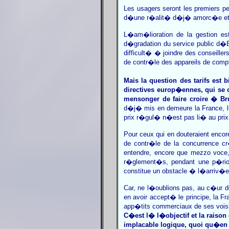
Les usagers seront les premiers p
d�une r�alit� d�j� amorc�e et con
L�am�lioration de la gestion es
d�gradation du service public d�
difficult� � joindre des conseil
de contr�le des appareils de comp
Mais la question des tarifs est
directives europ�ennes, qui se 
mensonger de faire croire � Bru
d�j� mis en demeure la France, lu
prix r�gul� n�est pas li� au pr
Pour ceux qui en douteraient enco
de contr�le de la concurrence c
entendre, encore que mezzo voce,
r�glement�s, pendant une p�riod
constitue un obstacle � l�arriv�e
Car, ne l�oublions pas, au c�ur d
en avoir accept� le principe, la 
app�tits commerciaux de ses vois
C�est l� l�objectif et la rais
implacable logique, quoi qu�en d