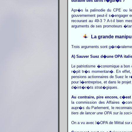
durable des tarifs r�gul�s ?
Apr�s la palinodie du CPE ou le
gouvernement peut-il s�engager en
recourant au 49-3 ? A-t-il bien me
arguments de ses promoteurs �tant
La grande manipul
Trois arguments sont g�n�ralement
A) Sauver Suez d�une OPA itali
Le patriotisme �conomique a bon d
r�pit tr�s momentan�. En effet, 
pensions actionnaires de Suez le
pour l�entreprise, et dans le proj
d�int�r�ts strat�giques.
Au contraire, pire encore, c�es
la commission des Affaires �co
aupr�s du Parlement, le reconna
tiers de lancer une OPA sur la so
On a vu avec l�OPA de Mittal sur A