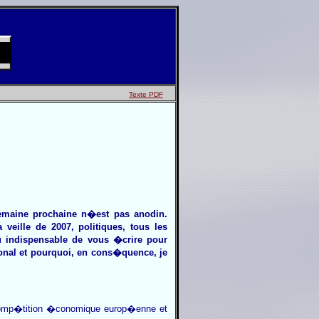
que majeure
T
exte PDF
semaine prochaine n�est pas anodin.
eille de 2007, politiques, tous les
 indispensable de vous �crire pour
ional et pourquoi, en cons�quence, je
a comp�tition �conomique europ�enne et