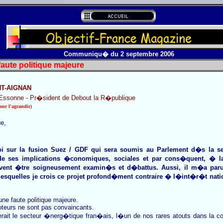
Communiqu� du 2 septembre 2006
n de GDF : une faute politi
NT-AIGNAN
sonne - Pr�sident de Debout la R�publique
our l'agrandir)
e,
loi sur la fusion Suez / GDF qui sera soumis au Parlement d�s la 
e ses implications �conomiques, sociales et par cons�quent, � la v
vent �tre soigneusement examin�s et d�battus. Aussi, il m�a paru
 lesquelles je crois ce projet profond�ment contraire � l�int�r�t nat
une faute politique majeure.
teurs ne sont pas convaincants.
iserait le secteur �nerg�tique fran�ais, l�un de nos rares atouts dans l