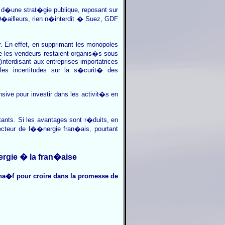
 d�une strat�gie publique, reposant sur
D�ailleurs, rien n�interdit � Suez, GDF
. En effet, en supprimant les monopoles
e les vendeurs restaient organis�s sous
nterdisant aux entreprises importatrices
es incertitudes sur la s�curit� des
ive pour investir dans les activit�s en
tants. Si les avantages sont r�duits, en
ecteur de l��nergie fran�ais, pourtant
rgie � la fran�aise
e na�f pour croire dans la promesse de