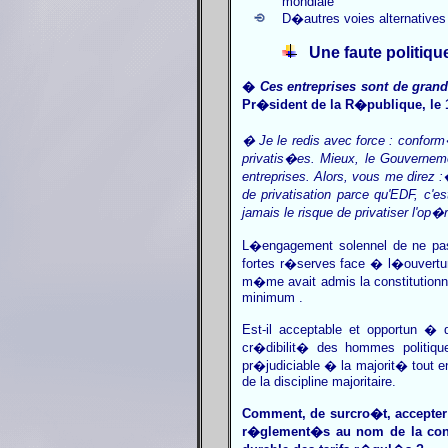
mondiale
D�autres voies alternative
Une faute politiqu
�
Ces entreprises sont de grands
Pr�sident de la R�publique, le 
� Je le redis avec force : confo
privatis�es. Mieux, le Gouvernem
entreprises. Alors, vous me direz :
de privatisation parce qu'EDF, c'
jamais le risque de privatiser l'op
L�engagement solennel de ne pas
fortes r�serves face � l�ouvertur
m�me avait admis la constitutionna
minimum .
Est-il acceptable et opportun �
cr�dibilit� des hommes politi
pr�judiciable � la majorit� tout 
de la discipline majoritaire.
Comment, de surcro�t, accepter 
r�glement�s au nom de la con