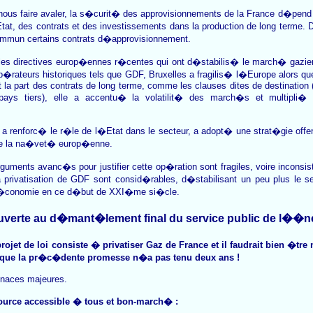
 nous faire avaler, la s�curit� des approvisionnements de la France d�pend
at, des contrats et des investissements dans la production de long terme. 
mmun certains contrats d�approvisionnement.
r les directives europ�ennes r�centes qui ont d�stabilis� le march� gazier
�rateurs historiques tels que GDF, Bruxelles a fragilis� l�Europe alors qu
la part des contrats de long terme, comme les clauses dites de destination (i
ys tiers), elle a accentu� la volatilit� des march�s et multipli� l
 renforc� le r�le de l�Etat dans le secteur, a adopt� une strat�gie offens
i de la na�vet� europ�enne.
guments avanc�s pour justifier cette op�ration sont fragiles, voire inconsis
 privatisation de GDF sont consid�rables, d�stabilisant un peu plus le s
e �conomie en ce d�but de XXI�me si�cle.
verte au d�mant�lement final du service public de l��ne
rojet de loi consiste � privatiser Gaz de France et il faudrait bien �tr
rs que la pr�c�dente promesse n�a pas tenu deux ans !
menaces majeures.
ource accessible � tous et bon-march� :