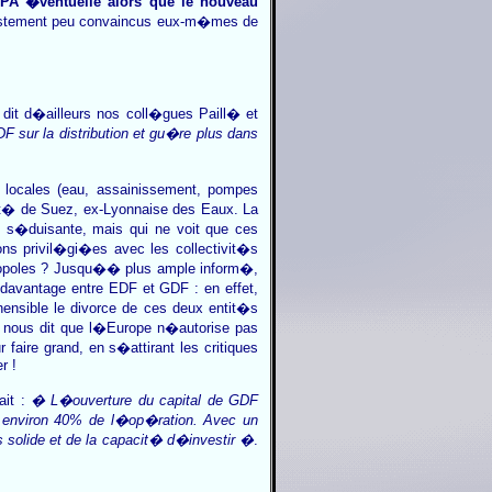
A �ventuelle alors que le nouveau
stement peu convaincus eux-m�mes de
 dit d�ailleurs nos coll�gues Paill� et
sur la distribution et gu�re plus dans
s locales (eau, assainissement, pompes
it� de Suez, ex-Lyonnaise des Eaux. La
s�duisante, mais qui ne voit que ces
ns privil�gi�es avec les collectivit�s
ligopoles ? Jusqu�� plus ample inform�,
 davantage entre EDF et GDF : en effet,
hensible le divorce de ces deux entit�s
n nous dit que l�Europe n�autorise pas
aire grand, en s�attirant les critiques
r !
ait :
� L�ouverture du capital de GDF
nt environ 40% de l�op�ration. Avec un
s solide et de la capacit� d�investir �
.