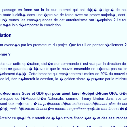
 passage en force sur la loi sur Internet qui ont d�j� �loign� de nou
 toute lucidit� dans une �preuve de force avec sa propre majorit�, dont 
sur� toutes les cons�quences de cet autoritarisme sur l�opinion ? Le tout 
 tr�s loin d�emporter la conviction.
ation
 avanc�s par les promoteurs du projet. Que faut-il en penser r�ellement ?
enne ?
os car cette op�ration, dict�e sur commande il est vrai par la direction d
rien ne garantira � l�avenir que le nouvel ensemble ne c�dera pas sa b
 r�clament d�j�. Cette branche qui repr�senterait moins de 20% du nouve
et de loi, rien n�interdit la cession, la � golden share � pr�vue par le mini
t d�sormais Suez et GDF qui pourraient faire l�objet d�une OPA.
G�rar
nomiques de l�Assembl�e Nationale, comme Thierry Breton dans ses a
issent eux-m�mes :
� La pr�sence d�un actionnaire d�tenant plus du tiers
ci�t�, mais l�histoire financi�re montre en pratique qu�elle met la soci�
rcelor ce qu�il faut retenir de � l�histoire financi�re � et des assurances