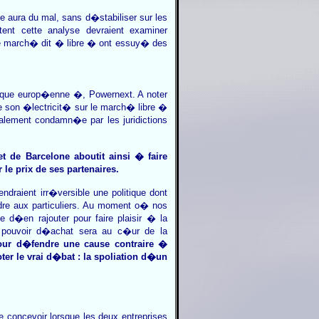
ue aura du mal, sans d�stabiliser sur les
ent cette analyse devraient examiner
 le march� dit � libre � ont essuy� des
rique europ�enne �, Powernext. A noter
re son �lectricit� sur le march� libre �
talement condamn�e par les juridictions
 de Barcelone aboutit ainsi � faire
le prix de ses partenaires.
endraient irr�versible une politique dont
dre aux particuliers. Au moment o� nos
e d�en rajouter pour faire plaisir � la
pouvoir d�achat sera au c�ur de la
pour d�fendre une cause contraire �
r le vrai d�bat : la spoliation d�un
 concevoir lorsque les deux entreprises