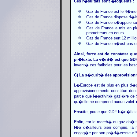
Ces r�sultats sont �loquents :
Gaz de France est le 4�me 
Gaz de France dispose d�in
Gaz de France s�appuie sur
Gaz de France a mis en pla
prometteurs en cours.
Gaz de France sert 12 milli
Gaz de France n�est pas e
Ainsi, force est de constater 
pr�texte. La v�rit� est que GD
invent� ces fariboles pour les bes
C) La s�curit� des approvision
L�Europe est de plus en plus d�p
approvisionnements constitue don
parce que l�activit� gazi�re de 
qu�elle ne comprend aucun volet �
Ensuite, parce que GDF b�n�ficie d
Enfin, car le march� du gaz ob�
l�a d�ailleurs bien compris, la 
engag�e par son pr�d�cesseur S