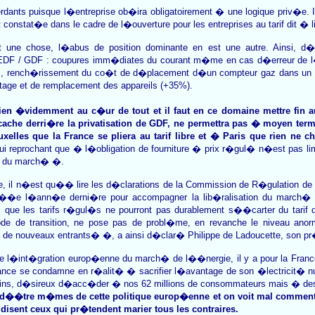
erdants puisque l�entreprise ob�ira obligatoirement � une logique priv�e.
stat�e dans le cadre de l�ouverture pour les entreprises au tarif dit � l
t une chose, l�abus de position dominante en est une autre. Ainsi, d
EDF / GDF : coupures imm�diates du courant m�me en cas d�erreur de l�e
lers, rench�rissement du co�t de d�placement d�un compteur gaz dans un 
tage et de remplacement des appareils (+35%).
 bien �videmment au c�ur de tout et il faut en ce domaine mettre fin 
cache derri�re la privatisation de GDF, ne permettra pas � moyen terme
xelles que la France se pliera au tarif libre et � Paris que rien ne c
i reprochant que � l�obligation de fourniture � prix r�gul� n�est pas li
ix du march� �.
re, il n�est qu�� lire les d�clarations de la Commission de R�gulation de 
r��e l�ann�e derni�re pour accompagner la lib�ralisation du march� de
 que les tarifs r�gul�s ne pourront pas durablement s��carter du tarif 
e de transition, ne pose pas de probl�me, en revanche le niveau anor
 de nouveaux entrants� �, a ainsi d�clar� Philippe de Ladoucette, son pr
e l�int�gration europ�enne du march� de l��nergie, il y a pour la France
France se condamne en r�alit� � sacrifier l�avantage de son �lectricit� n
ins, d�sireux d�acc�der � nos 62 millions de consommateurs mais � des 
on d��tre m�mes de cette politique europ�enne et on voit mal commen
isent ceux qui pr�tendent marier tous les contraires.