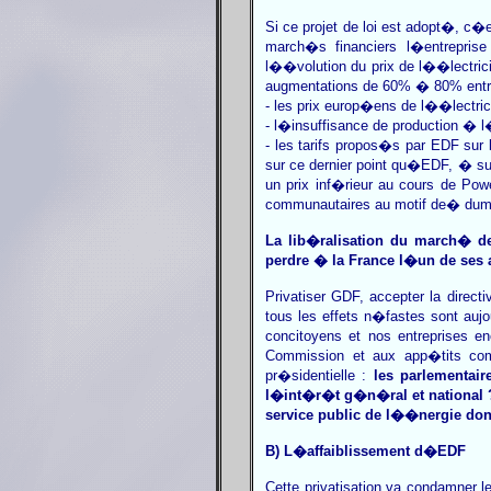
Si ce projet de loi est adopt�, c�e
march�s financiers l�entreprise
l��volution du prix de l��lectric
augmentations de 60% � 80% entre 
- les prix europ�ens de l��lectric
- l�insuffisance de production �
- les tarifs propos�s par EDF su
sur ce dernier point qu�EDF, � sup
un prix inf�rieur au cours de Pow
communautaires au motif de� dum
La lib�ralisation du march� d
perdre � la France l�un de ses a
Privatiser GDF, accepter la directi
tous les effets n�fastes sont au
concitoyens et nos entreprises en
Commission et aux app�tits co
pr�sidentielle :
les parlementair
l�int�r�t g�n�ral et national ?
service public de l��nergie don
B) L�affaiblissement d�EDF
Cette privatisation va condamner 