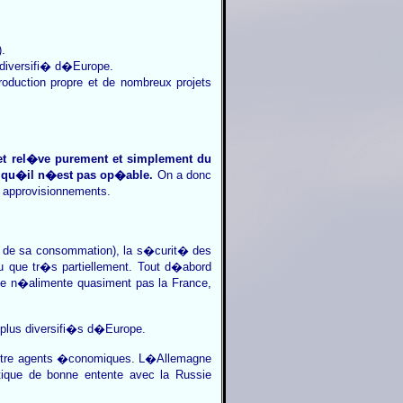
.
 diversifi� d�Europe.
duction propre et de nombreux projets
et rel�ve purement et simplement du
t qu�il n�est pas op�able.
On a donc
s approvisionnements.
 de sa consommation), la s�curit� des
 que tr�s partiellement. Tout d�abord
le n�alimente quasiment pas la France,
 plus diversifi�s d�Europe.
entre agents �conomiques. L�Allemagne
tique de bonne entente avec la Russie