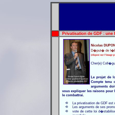
Privatisatio
Nicolas DUPO
D�put� de l�Es
(cliquez sur l'image p
Cher(e) Coll�gu
Le projet de 
Compte tenu d
arguments doi
vous expliquer les raisons pour
le combattrai.
La privatisation de GDF est 
Les arguments de ses promo
vote de cette loi d�stabil