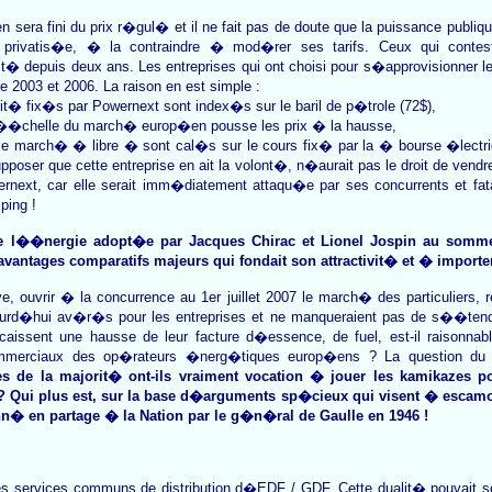
n sera fini du prix r�gul� et il ne fait pas de doute que la puissance publiq
 privatis�e, � la contraindre � mod�rer ses tarifs. Ceux qui contest
it� depuis deux ans. Les entreprises qui ont choisi pour s�approvisionner
2003 et 2006. La raison en est simple :
it� fix�s par Powernext sont index�s sur le baril de p�trole (72$),
 l��chelle du march� europ�en pousse les prix � la hausse,
r le march� � libre � sont cal�s sur le cours fix� par la � bourse �lect
poser que cette entreprise en ait la volont�, n�aurait pas le droit de vend
ernext, car elle serait imm�diatement attaqu�e par ses concurrents et fa
ping !
e l��nergie adopt�e par Jacques Chirac et Lionel Jospin au sommet
vantages comparatifs majeurs qui fondait son attractivit� et � importer 
ve, ouvrir � la concurrence au 1er juillet 2007 le march� des particuliers, r
jourd�hui av�r�s pour les entreprises et ne manqueraient pas de s��ten
caissent une hausse de leur facture d�essence, de fuel, est-il raisonnabl
mmerciaux des op�rateurs �nerg�tiques europ�ens ? La question du 
es de la majorit� ont-ils vraiment vocation � jouer les kamikazes 
 Qui plus est, sur la base d�arguments sp�cieux qui visent � escamote
n� en partage � la Nation par le g�n�ral de Gaulle en 1946 !
les services communs de distribution d�EDF / GDF. Cette dualit� pouvait se