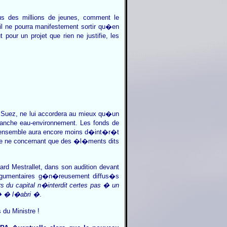
s des millions de jeunes, comment le
il ne pourra manifestement sortir qu�en
pour un projet que rien ne justifie, les
e Suez, ne lui accordera au mieux qu�un
ranche eau-environnement. Les fonds de
l ensemble aura encore moins d�int�r�t
stre ne concernant que des �l�ments dits
d Mestrallet, dans son audition devant
rgumentaires g�n�reusement diffus�s
 du capital n�interdit certes pas � un
t� � l�abri �
.
 du Ministre !