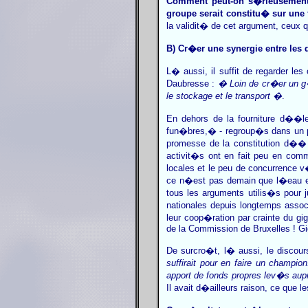
Comment peut-on s�rieusement
groupe serait constitu� sur une 
la validit� de cet argument, ceux q
B) Cr�er une synergie entre les
L� aussi, il suffit de regarder l
Daubresse :
� Loin de cr�er un g
le stockage et le transport �
.
En dehors de la fourniture d��le
fun�bres,� - regroup�s dans un p
promesse de la constitution d�
activit�s ont en fait peu en comm
locales et le peu de concurrence 
ce n�est pas demain que l�eau et 
tous les arguments utilis�s pour 
nationales depuis longtemps asso
leur coop�ration par crainte du g
de la Commission de Bruxelles ! Giga
De surcro�t, l� aussi, le discour
suffirait pour en faire un champ
apport de fonds propres lev�s aup
Il avait d�ailleurs raison, ce que