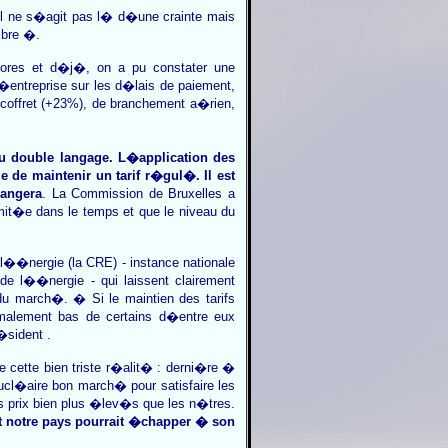
 Il ne s�agit pas l� d�une crainte mais
ibre �.
�ores et d�j�, on a pu constater une
ntreprise sur les d�lais de paiement,
coffret (+23%), de branchement a�rien,
au double langage. L�application des
 de maintenir un tarif r�gul�. Il est
hangera
. La Commission de Bruxelles a
mit�e dans le temps et que le niveau du
l��nergie (la CRE) - instance nationale
 l��nergie - qui laissent clairement
du march�. � Si le maintien des tarifs
malement bas de certains d�entre eux
�sident .
 cette bien triste r�alit� : derni�re �
ucl�aire bon march� pour satisfaire les
prix bien plus �lev�s que les n�tres.
t notre pays pourrait �chapper � son