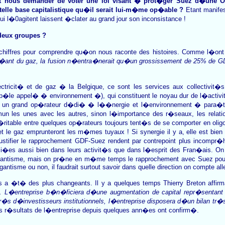
 nous demander de voter une loi visant � prot�ger Suez d�une OP
telle base capitalistique qu�il serait lui-m�me op�able ?
Etant manife
ui l�0agitent laissent �clater au grand jour son inconsistance !
 deux groupes ?
es chiffres pour comprendre qu�on nous raconte des histoires. Comme l�ont
�ant du gaz, la fusion n�entra�nerait qu�un grossissement de 25% de GDF 
ctricit� et de gaz � la Belgique, ce sont les services aux collectivit�
�le appel� � environnement �), qui constituent le noyau dur de l�activ
� un grand op�rateur d�di� � l��nergie et l�environnement � para�t 
un les unes avec les autres, sinon l�importance des r�seaux, les relatio
v�ritable entre quelques op�rateurs toujours tent�s de se comporter en o
le gaz emprunteront les m�mes tuyaux ! Si synergie il y a, elle est bien
justifier le rapprochement GDF-Suez rendent par contrepoint plus incompr�
ci�es aussi bien dans leurs activit�s que dans l�esprit des Fran�ais. O
igantisme, mais on pr�ne en m�me temps le rapprochement avec Suez pour f
ntisme ou non, il faudrait surtout savoir dans quelle direction on compte alle
s a �t� des plus changeants. Il y a quelques temps Thierry Breton affirm
ion. L�entreprise b�n�ficiera d�une augmentation de capital repr�senta
r�s d�investisseurs institutionnels, l�entreprise disposera d�un bilan tr�
 les r�sultats de l�entreprise depuis quelques ann�es ont confirm�.