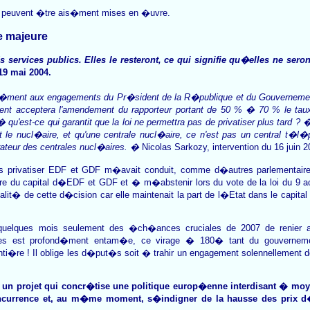
s peuvent �tre ais�ment mises en �uvre.
e majeure
 services publics. Elles le resteront, ce qui signifie qu�elles ne sero
19 mai 2004.
rm�ment aux engagements du Pr�sident de la R�publique et du Gouverneme
ent acceptera l'amendement du rapporteur portant de 50 % � 70 % le tau
� qu'est-ce qui garantit que la loi ne permettra pas de privatiser plus tard ? 
est le nucl�aire, et qu'une centrale nucl�aire, ce n'est pas un central t�
�rateur des centrales nucl�aires. �
Nicolas Sarkozy, intervention du 16 jui
 privatiser EDF et GDF m�avait conduit, comme d�autres parlementaire
e du capital d�EDF et GDF et � m�abstenir lors du vote de la loi du 9 ao�
lit� de cette d�cision car elle maintenait la part de l�Etat dans le capit
 quelques mois seulement des �ch�ances cruciales de 2007 de renier 
ques est profond�ment entam�e, ce virage � 180� tant du gouvernem
enti�re ! Il oblige les d�put�s soit � trahir un engagement solennelleme
un projet qui concr�tise une politique europ�enne interdisant � moy
currence et, au m�me moment, s�indigner de la hausse des prix d