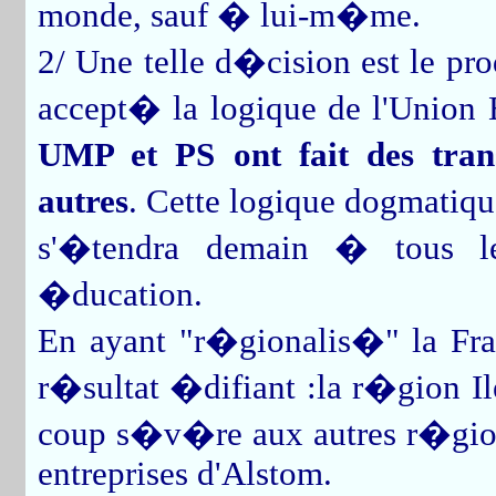
monde, sauf � lui-m�me.
2/ Une telle d�cision est le pr
accept� la logique de l'Unio
UMP et PS ont fait des tra
autres
. Cette logique dogmatiqu
s'�tendra demain � tous les
�ducation.
En ayant "r�gionalis�" la Fr
r�sultat �difiant :la r�gion Il
coup s�v�re aux autres r�gio
entreprises d'Alstom.