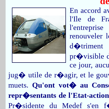
de
En accord av
l'Ile de F
l'entrepr
renouveler l
d�triment 
pr�visible d
ce jour, auc
jug� utile de r�agir, et le gou
muets.
Qu'ont vot� au Conse
repr�sentants de l'Etat-action
Pr�sidente du Medef s'en f�