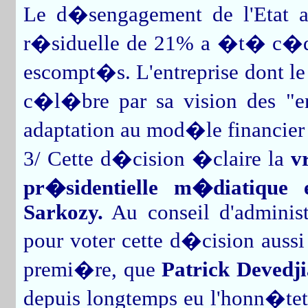
Le d�sengagement de l'Etat au
r�siduelle de 21% a �t� c�d
escompt�s. L'entreprise dont le
c�l�bre par sa vision des "ent
adaptation au mod�le financier
3/ Cette d�cision �claire la
v
pr�sidentielle m�diatique
Sarkozy.
Au conseil d'administ
pour voter cette d�cision auss
premi�re, que
Patrick Devedji
depuis longtemps eu l'honn�tet