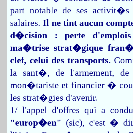
part notable de ses activit
salaires.
Il ne tint aucun comp
d�cision : perte d'emplois
ma�trise strat�gique fran�a
clef, celui des transports.
Comme
la sant�, de l'armement, de 
mon�tariste et financier � cour
les strat�gies d'avenir.
1/ l'appel d'offres qui a con
"europ�en"
(sic), c'est � di