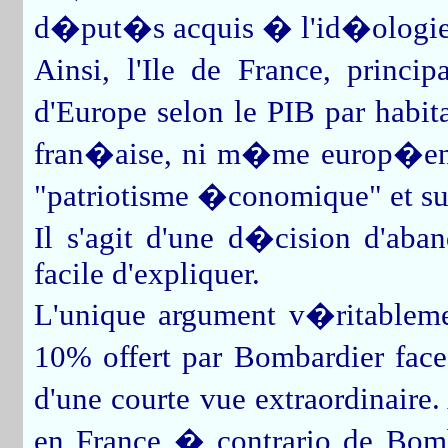
d�put�s acquis � l'id�ologie
Ainsi, l'Ile de France, prin
d'Europe selon le PIB par habit
fran�aise, ni m�me europ�enne.
"patriotisme �conomique" et sur
Il s'agit d'une d�cision d'aban
facile d'expliquer.
L'unique argument v�ritablem
10% offert par Bombardier face
d'une courte vue extraordinaire
en France � contrario de Bo