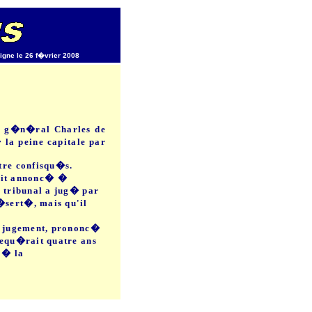
ligne le 26 f�vrier 2008
le g�n�ral Charles de
la peine capitale par
�tre confisqu�s.
ait annonc� �
e tribunal a jug� par
�sert�, mais qu'il
er jugement, prononc�
 requ�rait quatre ans
 � la