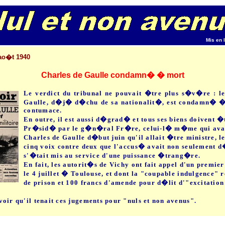
Mis en 
 ao�t 1940
Charles de Gaulle condamn� � mort
Le verdict du tribunal ne pouvait �tre plus s�v�re : 
Gaulle, d�j� d�chu de sa nationalit�, est condamn� � 
contumace.
En outre, il est aussi d�grad� et tous ses biens doivent 
Pr�sid� par le g�n�ral Fr�re, celui-l� m�me qui av
Charles de Gaulle d�but juin qu'il allait �tre ministre, l
cinq voix contre deux que l'accus� avait non seulement d
s'�tait mis au service d'une puissance �trang�re.
En fait, les autorit�s de Vichy ont fait appel d'un premi
le 4 juillet � Toulouse, et dont la "coupable indulgence"
de prison et 100 francs d'amende pour d�lit d'"excitation
oir qu'il tenait ces jugements pour "nuls et non avenus".