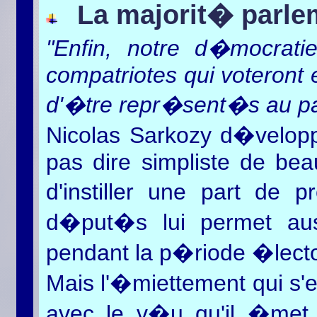
La majorit� parle
"Enfin, notre d�mocrat
compatriotes qui voteront 
d'�tre repr�sent�s au pa
Nicolas Sarkozy d�veloppe
pas dire simpliste de bea
d'instiller une part de p
d�put�s lui permet auss
pendant la p�riode �lector
Mais l'�miettement qui s'en
avec le v�u qu'il �met p