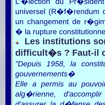
L'�lection du Pr�siden
universel (R�f�rendum d
un changement de r�gime
� la rupture constitution
Les institutions so
difficult�s ? Faut-i
"Depuis 1958, la consti
gouvernements�
Elle a permis au pouvoi
alg�rienne, d'accompli
d'assurer la d�fense de