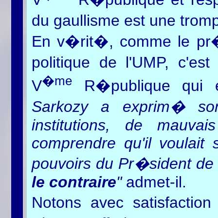
du gaullisme est une tromp
En v�rit�, comme le pr�c
politique de l'UMP, c'e
�me
V
R�publique qui 
Sarkozy a exprim� son
institutions, de mauvai
comprendre qu'il voulait
pouvoirs du Pr�sident de
le contraire
"
admet-il.
Notons avec satisfaction