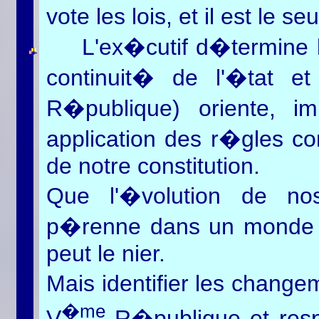
vote les lois, et il est le se
L'ex�cutif d�termine l
continuit� de l'�tat e
R�publique) oriente, i
application des r�gles c
de notre constitution.
Que l'�volution de nos
p�renne dans un monde q
peut le nier.
Mais identifier les change
�me
V
R�publique et respec