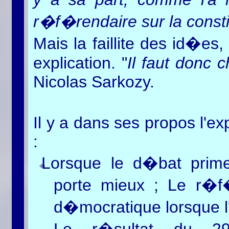
r�f�rendaire sur la const
Mais la faillite des id�es
explication. "
Il faut donc 
Nicolas Sarkozy.
Il y a dans ses propos l'e
:
Lorsque le d�bat prime
porte mieux ; Le r�f�
d�mocratique lorsque l'
Le r�sultat du 2