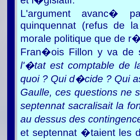
et l�gislatif.
L'argument avanc� p
quinquennat (refus de la 
morale politique que de r�
Fran�ois Fillon y va de 
l'�tat est comptable de la
quoi ? Qui d�cide ? Qui
Gaulle, ces questions ne s
septennat sacralisait la f
au dessus des contingen
et septennat �taient les d