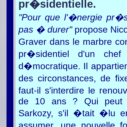
pr�sidentielle.
"Pour que l'�nergie pr�si
pas � durer"
propose Nico
Graver dans le marbre cons
pr�sidentiel d'un chef
d�mocratique. Il appartien
des circonstances, de fix
faut-il s'interdire le ren
de 10 ans ? Qui peut af
Sarkozy, s'il �tait �lu 
assumer, une nouvelle fo