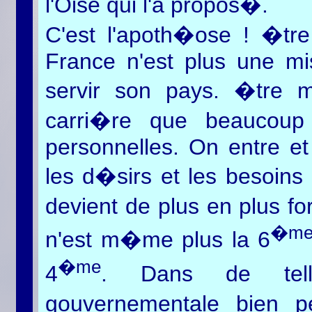
l'Oise qui l'a propos�.
C'est l'apoth�ose ! �tr
France n'est plus une mi
servir son pays. �tre m
carri�re que beaucoup 
personnelles. On entre e
les d�sirs et les besoins
devient de plus en plus fo
�m
n'est m�me plus la 6
�me
4
. Dans de telle
gouvernementale bien pe