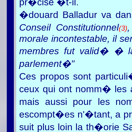
pr�cise �t-il.
�douard Balladur va da
Conseil Constitutionnel
,
(3)
morale incontestable, il se
membres fut valid� � la
parlement�"
Ces propos sont particul
ceux qui ont nomm� les a
mais aussi pour les n
escompt�es n'�tant, a pri
suit plus loin la th�orie 