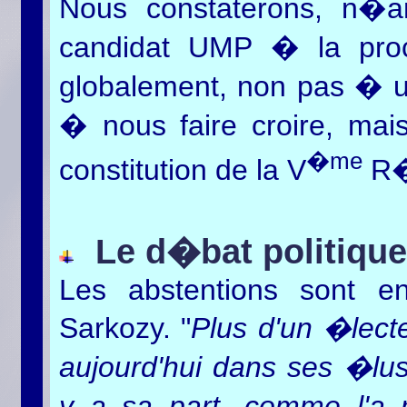
Nous constaterons, n�an
candidat UMP � la proch
globalement, non pas � u
� nous faire croire, ma
�me
constitution de la V
R�
Le d�bat politique
Les abstentions sont en
Sarkozy. "
Plus d'un �lect
aujourd'hui dans ses �lu
y a sa part, comme l'a 