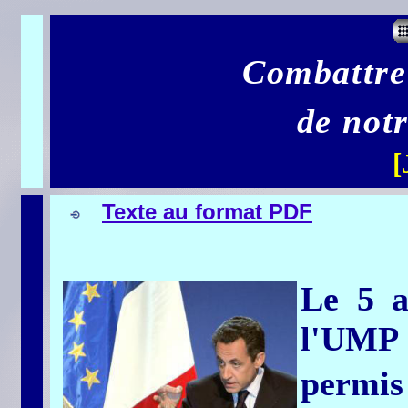
Combattre
de notr
[
Texte au format PDF
Le 5 a
l'UMP 
permi