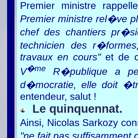
Premier ministre rappe
Premier ministre rel�ve pl
chef des chantiers pr�sid
technicien des r�forme
travaux en cours"
et de c
�me
V
R�publique a per
d�mocratie, elle doit �
entendeur, salut !
Le quinquennat.
Ainsi, Nicolas Sarkozy co
"ne fait pas suffisamment 