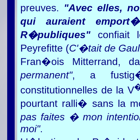
preuves.
"Avec elles, n
qui auraient emport
R�publiques"
confiait
Peyrefitte (
C'�tait de Gaul
Fran�ois Mitterrand, 
permanent"
, a fustig
constitutionnelles de la V
pourtant ralli� sans la m
pas faites � mon intention
moi"
.